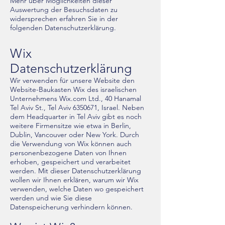
Mehr über Möglichkeiten dieser
Auswertung der Besuchsdaten zu
widersprechen erfahren Sie in der
folgenden Datenschutzerklärung.
Wix
Datenschutzerklärung
Wir verwenden für unsere Website den
Website-Baukasten Wix des israelischen
Unternehmens Wix.com Ltd., 40 Hanamal
Tel Aviv St., Tel Aviv
6350671
, Israel. Neben
dem Headquarter in Tel Aviv gibt es noch
weitere Firmensitze wie etwa in Berlin,
Dublin, Vancouver oder New York. Durch
die Verwendung von Wix können auch
personenbezogene Daten von Ihnen
erhoben, gespeichert und verarbeitet
werden. Mit dieser Datenschutzerklärung
wollen wir Ihnen erklären, warum wir Wix
verwenden, welche Daten wo gespeichert
werden und wie Sie diese
Datenspeicherung verhindern können.